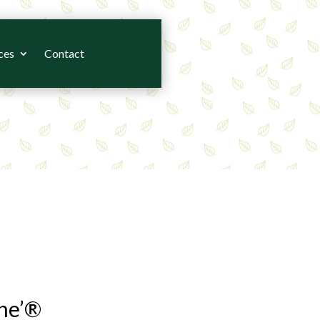
ces
Contact
ane’®