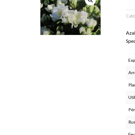
Caté
Azal
Spec
Exp
Arr
Pla
Uti
Pér
Rus
Feu