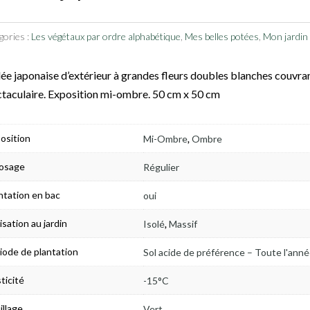
gories :
Les végétaux par ordre alphabétique
,
Mes belles potées
,
Mon jardin
ée japonaise d’extérieur à grandes fleurs doubles blanches couvran
taculaire. Exposition mi-ombre. 50 cm x 50 cm
,
osition
Mi-Ombre
Ombre
osage
Régulier
ntation en bac
oui
,
lisation au jardin
Isolé
Massif
iode de plantation
Sol acide de préférence – Toute l'ann
ticité
-15°C
illage
Vert