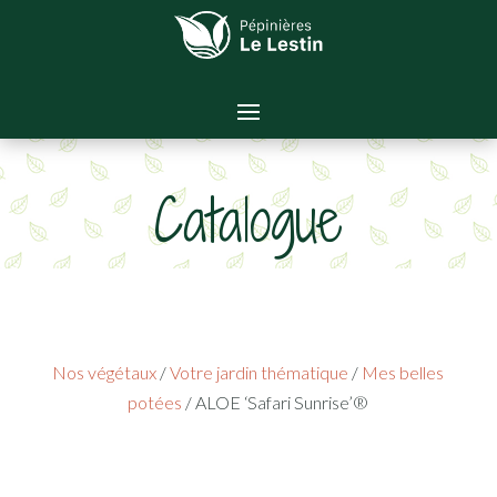
Catalogue
Nos végétaux
/
Votre jardin thématique
/
Mes belles
potées
/ ALOE ‘Safari Sunrise’®