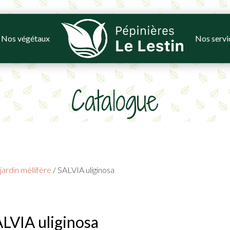
Nos végétaux
Nos servi
Catalogue
ardin méllifère
/ SALVIA uliginosa
LVIA uliginosa