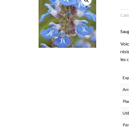
Caté
Saug
Voic
rési
les 
Exp
Arr
Pla
Uti
Pér