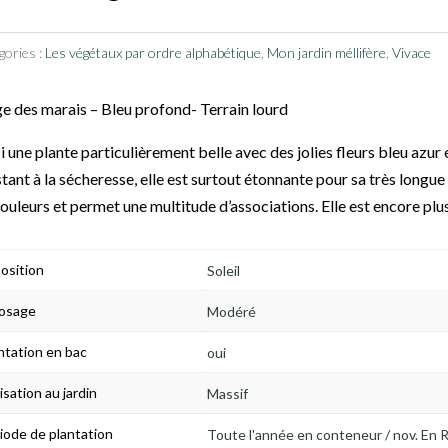
gories :
Les végétaux par ordre alphabétique
,
Mon jardin méllifère
,
Vivace
e des marais – Bleu profond- Terrain lourd
i une plante particulièrement belle avec des jolies fleurs bleu azur e
stant à la sécheresse, elle est surtout étonnante pour sa très longue
couleurs et permet une multitude d’associations. Elle est encore plu
osition
Soleil
osage
Modéré
ntation en bac
oui
lisation au jardin
Massif
iode de plantation
Toute l'année en conteneur / nov. En 