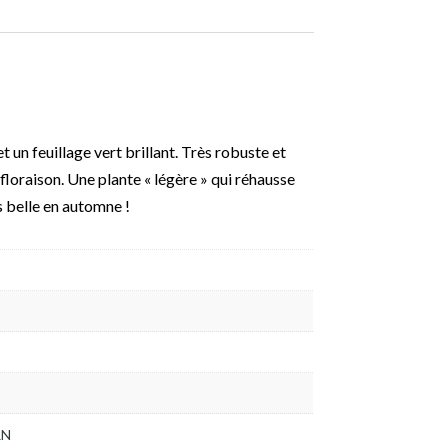
t un feuillage vert brillant. Très robuste et
 floraison. Une plante « légère » qui réhausse
s belle en automne !
RN