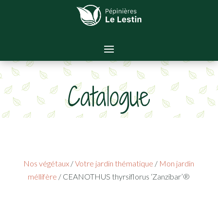
Catalogue
Nos végétaux
/
Votre jardin thématique
/
Mon jardin
méllifère
/ CEANOTHUS thyrsiflorus ‘Zanzibar’®