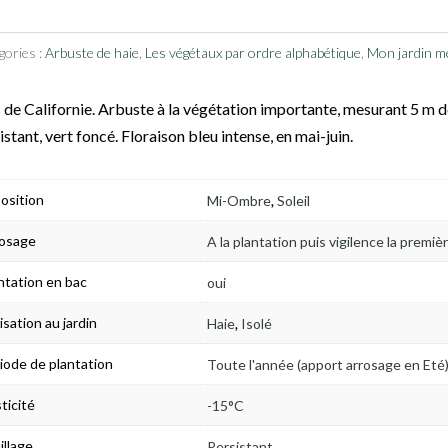
gories :
Arbuste de haie
,
Les végétaux par ordre alphabétique
,
Mon jardin mé
s de Californie. Arbuste à la végétation importante, mesurant 5 m d
istant, vert foncé. Floraison bleu intense, en mai-juin.
,
osition
Mi-Ombre
Soleil
osage
A la plantation puis vigilence la premiè
ntation en bac
oui
,
lisation au jardin
Haie
Isolé
iode de plantation
Toute l'année (apport arrosage en Eté
ticité
-15°C
illage
Persistant