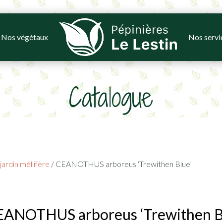
Nos végétaux
Nos servi
Catalogue
ardin méllifère
/ CEANOTHUS arboreus ‘Trewithen Blue’
EANOTHUS arboreus ‘Trewithen B