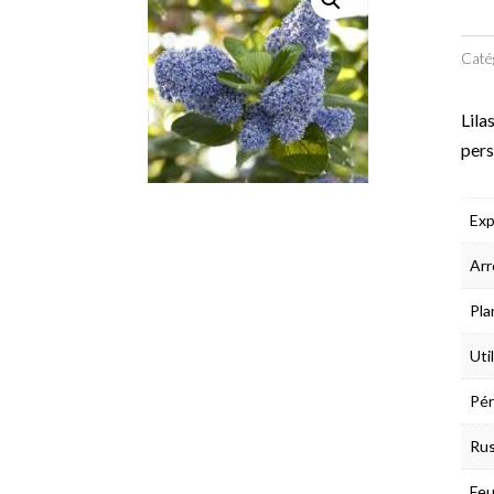
Caté
Lila
pers
Exp
Arr
Pla
Uti
Pér
Rus
Feu