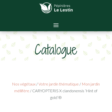
Catalogue
Nos végétaux
/
Votre jardin thématique
/
Mon jardin
méllifère
/ CARYOPTERIS X clandonensis ‘Hint of
gold’®