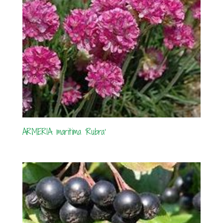
ARMERIA maritima ‘Rubra’