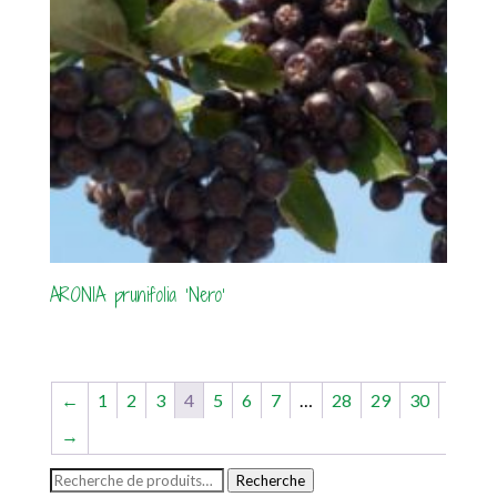
ARONIA prunifolia ‘Nero’
←
1
2
3
4
5
6
7
…
28
29
30
→
Recherche
Recherche